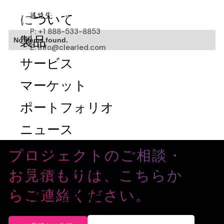
STORE
連絡先
について
P: +1 888-533-8853
No items found.
製品
E: info@clearled.com
サービス
マーケット
ポートフォリオ
ニュース
プロジェクトのご相談・
ストア
お見積もりは、こちらか
ダウンロード
らご連絡ください。
お問い合わせ