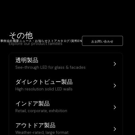
その他
ト事例
会社概要
ニュース・お知らせ
ストア
カタログ/資料
EN
おお問い合わせ
Explore our product families
透明製品
See-through LED for glass & facades
TY
ダイレクトビュー製品
High resolution solid LED walls
インドア製品
Retail, corporate, exhibition
アウトドア製品
Weather-rated, large format