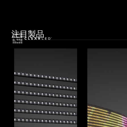
HOME
MARKETS
SMART CITY
注目製品
S