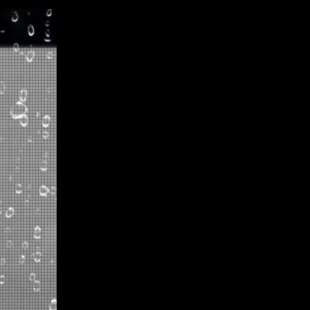
n kiosks to dynamic public signage, our 
connectivity, safety, and urban aesthetics